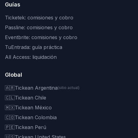
Guías
Ticketek: comisiones y cobro
Passline: comisiones y cobro
Eventbrite: comisiones y cobro
TuEntrada: guía práctica
All Access: liquidación
Global
🇦🇷
Tickean Argentina
(sitio actual)
🇨🇱
Tickean Chile
🇲🇽
Tickean México
🇨🇴
Tickean Colombia
🇵🇪
Tickean Perú
🇺🇸
Tickean United States