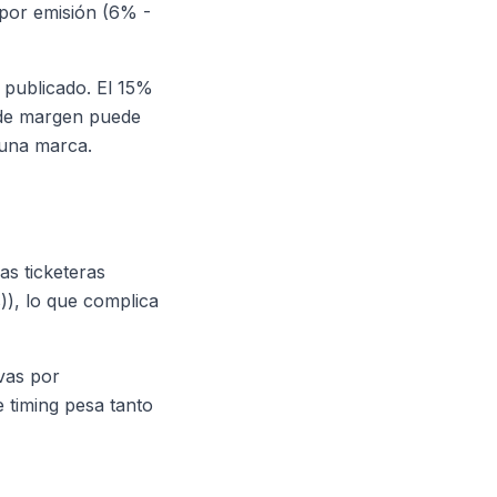
 por emisión (6% -
 publicado. El 15%
a de margen puede
guna marca.
as ticketeras
)), lo que complica
vas por
e timing pesa tanto