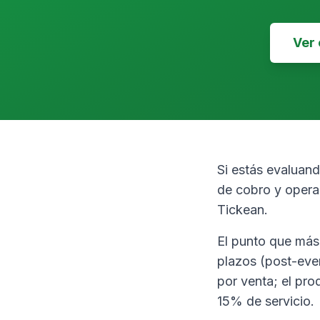
Ver
Si estás evaluan
de cobro y opera
Tickean.
El punto que más 
plazos (post-even
por venta; el pr
15% de servicio.