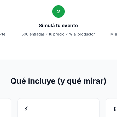
2
Simulá tu evento
rte.
500 entradas × tu precio × % al productor.
Mis
Qué incluye (y qué mirar)
⚡
