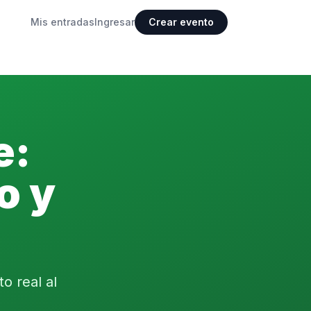
Mis entradas
Ingresar
Crear evento
e:
o y
o real al