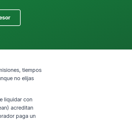
esor
misiones, tiempos
nque no elijas
e liquidar con
ean) acreditan
mprador paga un