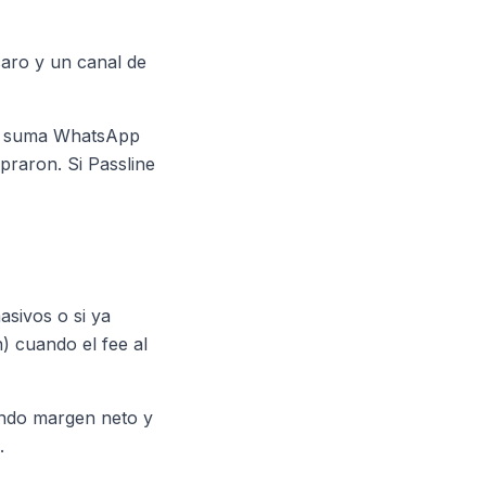
caro y un canal de
 y suma WhatsApp
praron. Si Passline
asivos o si ya
) cuando el fee al
endo margen neto y
.