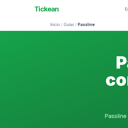
Tickean
E
Inicio
/
Guías
/
Passline
P
co
Passline