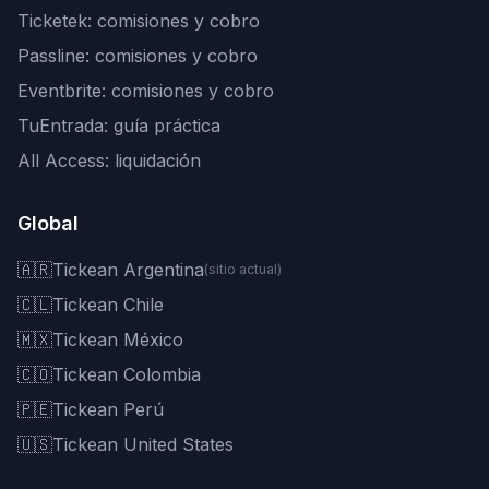
Ticketek: comisiones y cobro
Passline: comisiones y cobro
Eventbrite: comisiones y cobro
TuEntrada: guía práctica
All Access: liquidación
Global
🇦🇷
Tickean Argentina
(sitio actual)
🇨🇱
Tickean Chile
🇲🇽
Tickean México
🇨🇴
Tickean Colombia
🇵🇪
Tickean Perú
🇺🇸
Tickean United States