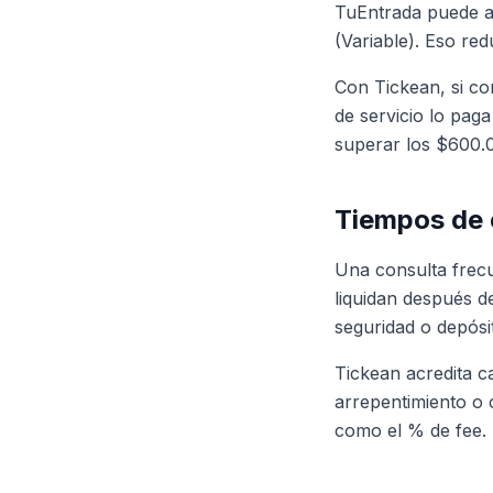
TuEntrada puede ap
(Variable). Eso re
Con Tickean, si co
de servicio lo pag
superar los $600.
Tiempos de 
Una consulta frecu
liquidan después d
seguridad o depósi
Tickean acredita c
arrepentimiento o c
como el % de fee.