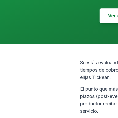
Ver
Si estás evaluan
tiempos de cobro
elijas Tickean.
El punto que más 
plazos (post-even
productor recibe
servicio.