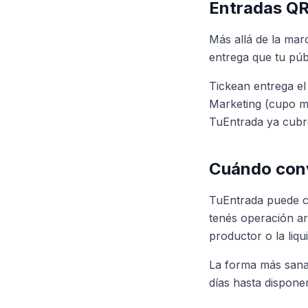
Entradas QR
Más allá de la mar
entrega que tu púb
Tickean entrega e
Marketing (cupo me
TuEntrada ya cubre
Cuándo conv
TuEntrada puede co
tenés operación ar
productor o la liqu
La forma más sana 
días hasta disponer