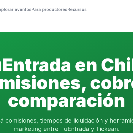
xplorar eventos
Para productores
Recursos
Entrada en Chi
misiones, cobr
comparación
 comisiones, tiempos de liquidación y herrami
marketing entre TuEntrada y Tickean.