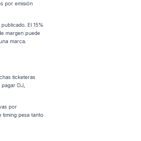
os por emisión
 publicado. El 15%
a de margen puede
guna marca.
chas ticketeras
a pagar DJ,
vas por
e timing pesa tanto