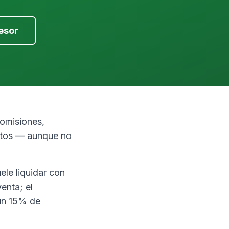
esor
comisiones,
datos — aunque no
ele liquidar con
enta; el
 un 15% de