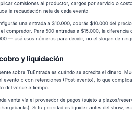
licar comisiones al productor, cargos por servicio o cost
duce la recaudación neta de cada evento.
nfigurás una entrada a $10.000, cobrás $10.000 del precio
a el comprador. Para 500 entradas a $15.000, la diferenci
000 — usá esos números para decidir, no el slogan de nin
cobro y liquidación
ente sobre TuEntrada es cuándo se acredita el dinero. Mu
el evento o con retenciones (Post-evento), lo que complic
to del venue a tiempo.
ada venta vía el proveedor de pagos (sujeto a plazos/reser
hargebacks). Si tu prioridad es liquidez antes del show, es