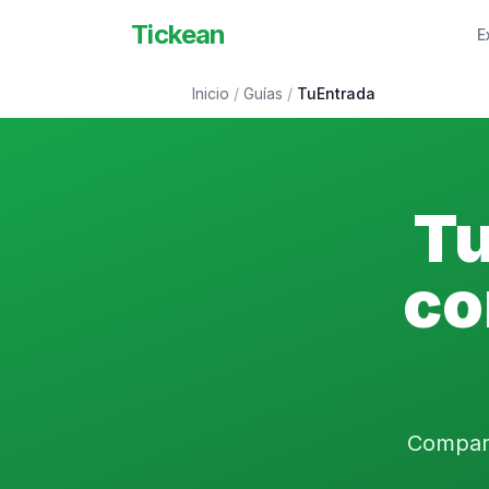
Tickean
E
Inicio
/
Guías
/
TuEntrada
Tu
co
Compará