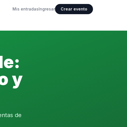
Mis entradas
Ingresar
Crear evento
le:
o y
entas de